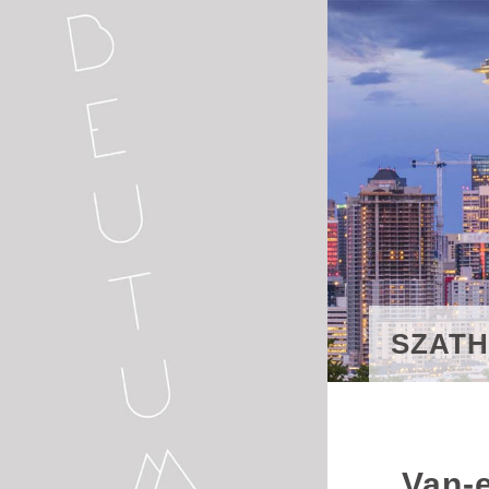
SZATH
Van-e