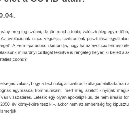
0.04.
vány meg fog szűnni, de jön majd a többi, valószínűleg egyre több,
Az evolúciónak nincs végcélja, civilizációnk pusztulása egyáltalá
végét”. A Fermi-paradoxon kimondja, hogy ha az evolúció természetes
axisunk milliárdnyi csillagát tekintve is rengeteg helyen ki kellett alak
rteties csönd?
etséges válasz, hogy a technológiai civilizáció átlagos élettartama na
gnak egymással kommunikálni, mert még azelőtt kinyírják maguk
 van visszatérés. Létezik egy olyan apokaliptikus, de nem irreális 
 2050. év környékére teszik –, akkor nem az emberiség fog kipusztu
ismerjük.