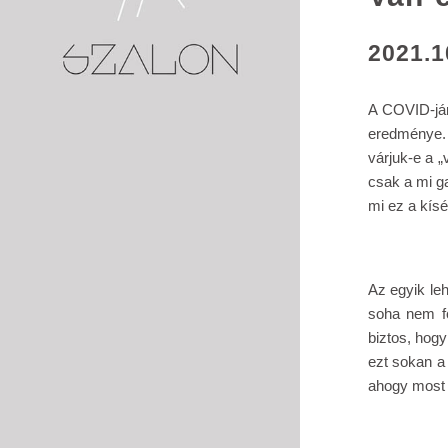
2021.1
A COVID-jár
eredménye. 
várjuk-e a „
csak a mi gal
mi ez a kísé
Az egyik leh
soha nem fo
biztos, hogy
ezt sokan a
ahogy most 