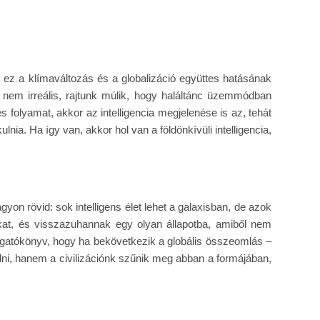
 ez a klímaváltozás és a globalizáció együttes hatásának
n nem irreális, rajtunk múlik, hogy haláltánc üzemmódban
 folyamat, akkor az intelligencia megjelenése is az, tehát
ulnia. Ha így van, akkor hol van a földönkívüli intelligencia,
gyon rövid: sok intelligens élet lehet a galaxisban, de azok
at, és visszazuhannak egy olyan állapotba, amiből nem
forgatókönyv, hogy ha bekövetkezik a globális összeomlás –
lni, hanem a civilizációnk szűnik meg abban a formájában,