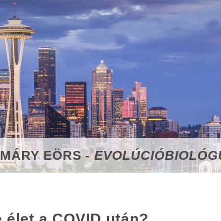
MÁRY EÖRS -
EVOLÚCIÓBIOLÓGU
 élet a COVID után?