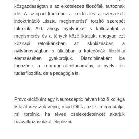
közgazdaságtan s az elkötelezett filozófiák tartoznak
ide. A színpad ködképei a közlés és a szervezett
indoktrináció „tiszta megismerést” torzító szerepét
tükrözik. Azt, ahogy nyelvünket s kultúránkat a
megismerés és a tények közé iktatjuk, ahogyan ezt
köznapi retorikánkban, az iskolázásban, a
nyilvánosságban s általában a kategóriák filozófiai
elemzésében gyakoroljuk. Diszciplínaként ide
tagozódik a kommunikációtudomány, a nyelv- és
tudásfilozófia, de a pedagógia is.
Provokációként egy Neurosceptic néven közlő kolléga
listáját vesszük végig, majd Ottilia azt is megmutatja,
mi történik, ha téves cselekedeteinket akarjuk
beavatkozásokkal leleplezni.