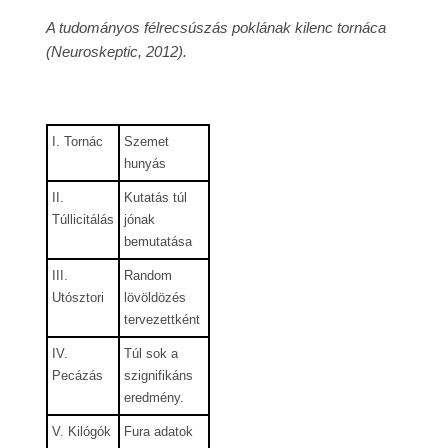
A tudományos félrecsúszás poklának kilenc tornáca
(Neuroskeptic, 2012).
I. Tornác
Szemet
hunyás
II.
Kutatás túl
Túllicitálás
jónak
bemutatása
III.
Random
Utósztori
lövöldözés
tervezettként
IV.
Túl sok a
Pecázás
szignifikáns
eredmény.
V. Kilógók
Fura adatok