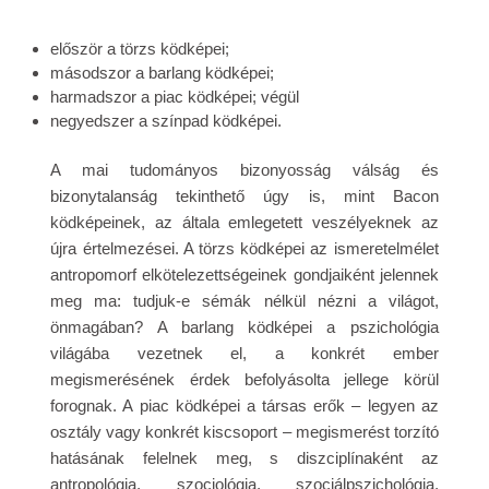
először a törzs ködképei;
másodszor a barlang ködképei;
harmadszor a piac ködképei; végül
negyedszer a színpad ködképei.
A mai tudományos bizonyosság válság és
bizonytalanság tekinthető úgy is, mint Bacon
ködképeinek, az általa emlegetett veszélyeknek az
újra értelmezései. A törzs ködképei az ismeretelmélet
antropomorf elkötelezettségeinek gondjaiként jelennek
meg ma: tudjuk-e sémák nélkül nézni a világot,
önmagában? A barlang ködképei a pszichológia
világába vezetnek el, a konkrét ember
megismerésének érdek befolyásolta jellege körül
forognak. A piac ködképei a társas erők – legyen az
osztály vagy konkrét kiscsoport – megismerést torzító
hatásának felelnek meg, s diszciplínaként az
antropológia, szociológia, szociálpszichológia,